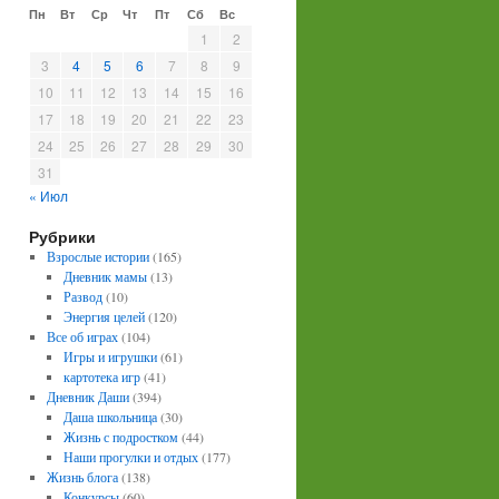
Пн
Вт
Ср
Чт
Пт
Сб
Вс
1
2
3
4
5
6
7
8
9
10
11
12
13
14
15
16
17
18
19
20
21
22
23
24
25
26
27
28
29
30
31
« Июл
Рубрики
Взрослые истории
(165)
Дневник мамы
(13)
Развод
(10)
Энергия целей
(120)
Все об играх
(104)
Игры и игрушки
(61)
картотека игр
(41)
Дневник Даши
(394)
Даша школьница
(30)
Жизнь с подростком
(44)
Наши прогулки и отдых
(177)
Жизнь блога
(138)
Конкурсы
(60)