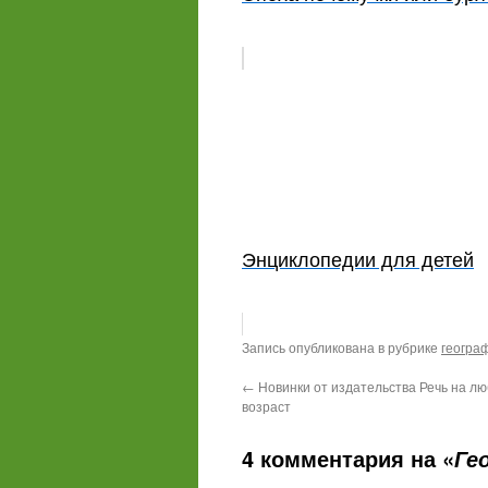
Энциклопедии для детей
Запись опубликована в рубрике
геогра
←
Новинки от издательства Речь на лю
возраст
4 комментария на «
Ге