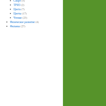
Спорт
(5)
ТРИЗ
(2)
Цвета
(7)
Цветы
(17)
Чтение
(23)
Физическое развитие
(4)
Фильмы
(27)