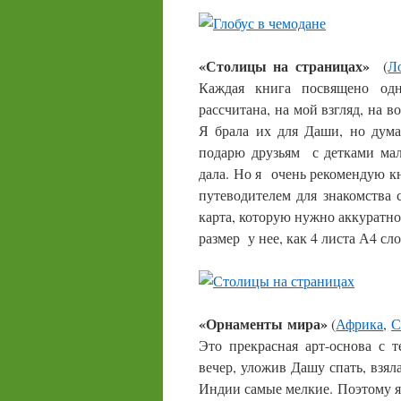
«Столицы на страницах»
(
Л
Каждая книга посвящено од
рассчитана, на мой взгляд, на во
Я брала их для Даши, но дума
подарю друзьям с детками мал
дала. Но я очень рекомендую кн
путеводителем для знакомства
карта, которую нужно аккуратно 
размер у нее, как 4 листа А4 сл
«Орнаменты мира»
(
Африка
,
С
Это прекрасная арт-основа с 
вечер, уложив Дашу спать, взял
Индии самые мелкие. Поэтому я 