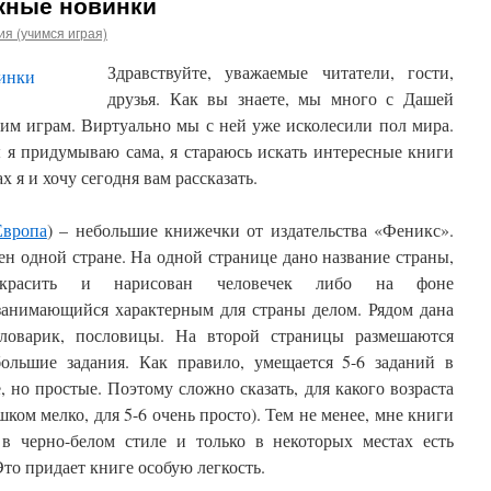
жные новинки
я (учимся играя)
Здравствуйте, уважаемые читатели, гости,
друзья. Как вы знаете, мы много с Дашей
им играм. Виртуально мы с ней уже исколесили пол мира.
ы я придумываю сама, я стараюсь искать интересные книги
х я и хочу сегодня вам рассказать.
Европа
) – небольшие книжечки от издательства «Феникс».
н одной стране. На одной странице дано название страны,
скрасить и нарисован человечек либо на фоне
 занимающийся характерным для страны делом. Рядом дана
словарик, пословицы. На второй страницы размешаются
ольшие задания. Как правило, умещается 5-6 заданий в
 но простые. Поэтому сложно сказать, для какого возраста
шком мелко, для 5-6 очень просто). Тем не менее, мне книги
в черно-белом стиле и только в некоторых местах есть
то придает книге особую легкость.