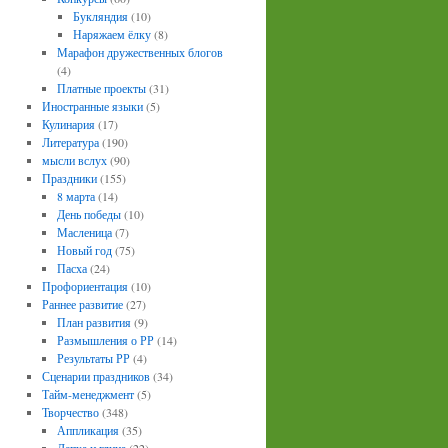
Букляндия
(10)
Наряжаем ёлку
(8)
Марафон дружественных блогов
(4)
Платные проекты
(31)
Иностранные языки
(5)
Кулинария
(17)
Литература
(190)
мысли вслух
(90)
Праздники
(155)
8 марта
(14)
День победы
(10)
Масленица
(7)
Новый год
(75)
Пасха
(24)
Профориентация
(10)
Раннее развитие
(27)
План развития
(9)
Размышления о РР
(14)
Результаты РР
(4)
Сценарии праздников
(34)
Тайм-менеджмент
(5)
Творчество
(348)
Аппликация
(35)