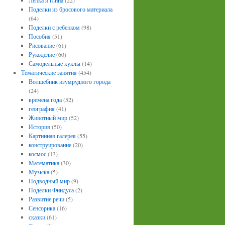
Лепка и глина
(22)
Поделки из бросового материала
(64)
Поделки с ребенком
(98)
Пособия
(51)
Рисование
(61)
Рукоделие
(60)
Самодельные куклы
(14)
Тематические занятия
(454)
Волшебник изумрудного города
(24)
времена года
(52)
география
(41)
Животный мир
(52)
История
(50)
Картинная галерея
(55)
конструирование
(20)
космос
(13)
Математика
(30)
Музыка
(5)
Подводный мир
(9)
Поделки Финдуса
(2)
Развитие речи
(5)
Сенсорика
(16)
сказки
(61)