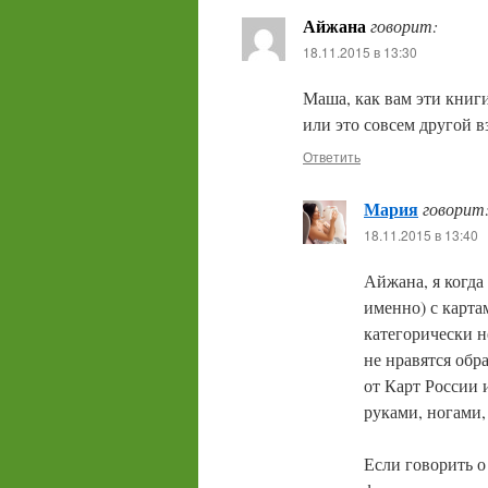
Айжана
говорит:
18.11.2015 в 13:30
Маша, как вам эти книг
или это совсем другой в
Ответить
Мария
говорит
18.11.2015 в 13:40
Айжана, я когда
именно) с карта
категорически н
не нравятся обр
от Карт России 
руками, ногами,
Если говорить о 