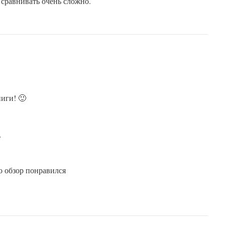
 сравнивать очень сложно.
иги! 🙂
:
то обзор понравился