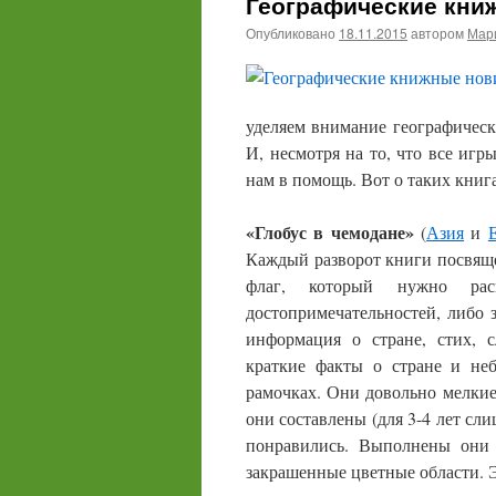
Географические кни
Опубликовано
18.11.2015
автором
Мари
уделяем внимание географическ
И, несмотря на то, что все игр
нам в помощь. Вот о таких книга
«Глобус в чемодане»
(
Азия
и
Каждый разворот книги посвяще
флаг, который нужно ра
достопримечательностей, либо
информация о стране, стих, 
краткие факты о стране и неб
рамочках. Они довольно мелкие,
они составлены (для 3-4 лет сли
понравились. Выполнены они 
закрашенные цветные области. Э