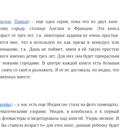
ондон
,
Париж
) – еще одна серия, пока что из двух книг.
ному городу, столице Англии и Франции. Эта книга
зраст от трех лет, т.к. некоторые задания ну очень простые.
ется мне, что я использую их как призы в конкурсе или
енькими, т.к. Даша не поймет, зачем я ей такую простую
иги именно детям трех лет. Для них она будет прекрасным
 с новыми городами. В центре каждой книги есть большая
снять со скоб и разложить. Я ее не доставала, но видно, что
оженных вместе.
кифы
) – у нас есть еще Индия (не стала на фото помещать).
тематическими узорами. Увидев, я влюбилась и в первый
а фломастеры и медитировала над книгой. Узоры мелкие. В
бы ставила возраст 6+ для этих книг, раньше ребенку будет