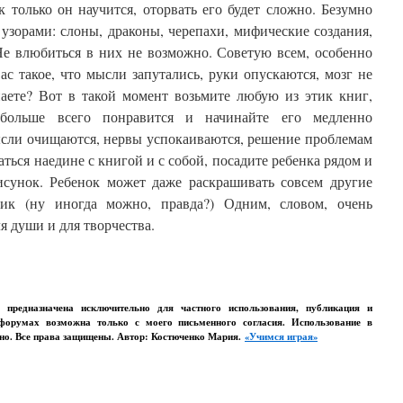
к только он научится, оторвать его будет сложно. Безумно
зорами: слоны, драконы, черепахи, мифические создания,
Не влюбиться в них не возможно. Советую всем, особенно
ас такое, что мысли запутались, руки опускаются, мозг не
наете? Вот в такой момент возьмите любую из этик книг,
больше всего понравится и начинайте его медленно
ысли очищаются, нервы успокаиваются, решение проблемам
ться наедине с книгой и с собой, посадите ребенка рядом и
сунок. Ребенок может даже раскрашивать совсем другие
тик (ну иногда можно, правда?) Одним, словом, очень
я души и для творчества.
о предназначена исключительно для частного использования, публикация и
 форумах возможна только с моего письменного согласия. Использование в
ено. Все права защищены. Автор: Костюченко Мария.
«Учимся играя»