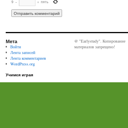
9
−
=
пять
Мета
@ "Earlystudy". Копирование
Войти
материалов запрещено!
Лента записей
Лента комментариев
WordPress.org
Учимся играя