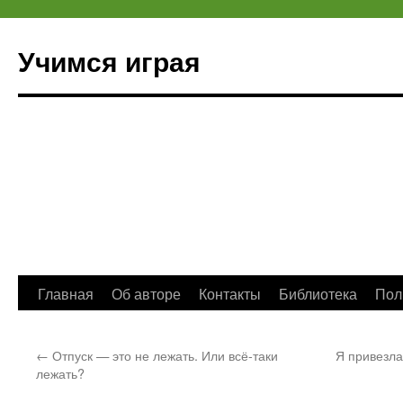
Учимся играя
Перейти
Главная
Об авторе
Контакты
Библиотека
Пол
к
←
Отпуск — это не лежать. Или всё-таки
Я привезла
содержимому
лежать?