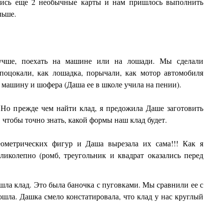
лись еще 2 необычные карты и нам пришлось выполнить
льше.
лучше, поехать на машине или на лошади. Мы сделали
поцокали, как лошадка, порычали, как мотор автомобиля
 машину и шофера (Даша ее в школе учила на пении).
 Но прежде чем найти клад, я предожила Даше заготовить
 чтобы точно знать, какой формы наш клад будет.
еометрических фигур и Даша вырезала их сама!!! Как я
ликолепно (ромб, треугольник и квадрат оказались перед
шла клад. Это была баночка с пуговками. Мы сравнили ее с
ошла. Дашка смело констатировала, что клад у нас круглый