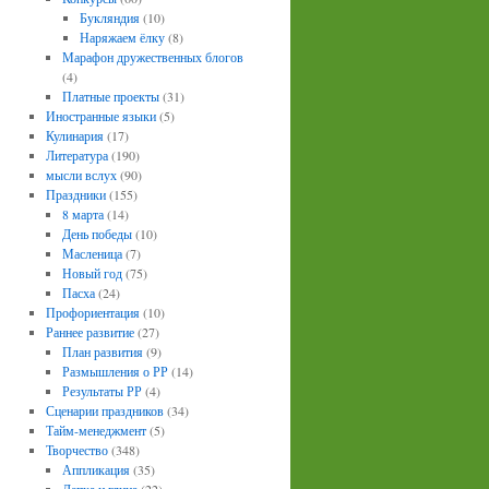
Букляндия
(10)
Наряжаем ёлку
(8)
Марафон дружественных блогов
(4)
Платные проекты
(31)
Иностранные языки
(5)
Кулинария
(17)
Литература
(190)
мысли вслух
(90)
Праздники
(155)
8 марта
(14)
День победы
(10)
Масленица
(7)
Новый год
(75)
Пасха
(24)
Профориентация
(10)
Раннее развитие
(27)
План развития
(9)
Размышления о РР
(14)
Результаты РР
(4)
Сценарии праздников
(34)
Тайм-менеджмент
(5)
Творчество
(348)
Аппликация
(35)