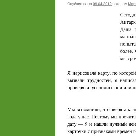
Опубликовано
09.04.2012
автором
Мари
Сегодн
Антаркт
Даша 
марты
попыта
более, 
мы сроч
Я нарисовала карту, по которой
вызвали трудностей, я напис
проверяли, усвоились они или н
Мы вспомнили, что зверята кла
года у нас. Поэтому мы прочита
дату — 9 и нашли нужный день
карточки с признаками времен 