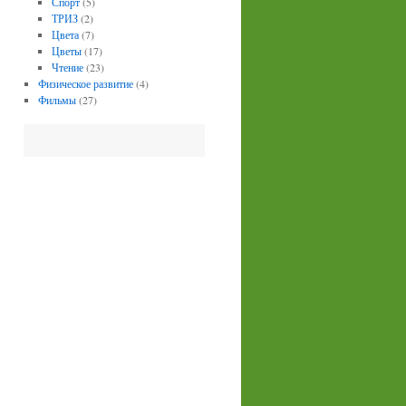
Спорт
(5)
ТРИЗ
(2)
Цвета
(7)
Цветы
(17)
Чтение
(23)
Физическое развитие
(4)
Фильмы
(27)