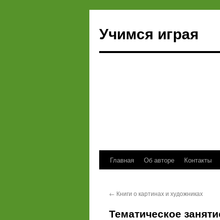
Учимся играя
Главная
Об авторе
Контакты
Перейти
к
←
Книги о картинах и художниках
содержимому
Тематическое занят