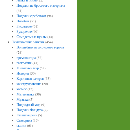
Лепка и глина
(22)
Поделки из бросового материала
(64)
Поделки с ребенком
(98)
Пособия
(51)
Рисование
(61)
Рукоделие
(60)
Самодельные куклы
(14)
Тематические занятия
(454)
Волшебник изумрудного города
(24)
времена года
(52)
география
(41)
Животный мир
(52)
История
(50)
Картинная галерея
(55)
конструирование
(20)
космос
(13)
Математика
(30)
Музыка
(5)
Подводный мир
(9)
Поделки Финдуса
(2)
Развитие речи
(5)
Сенсорика
(16)
сказки
(61)