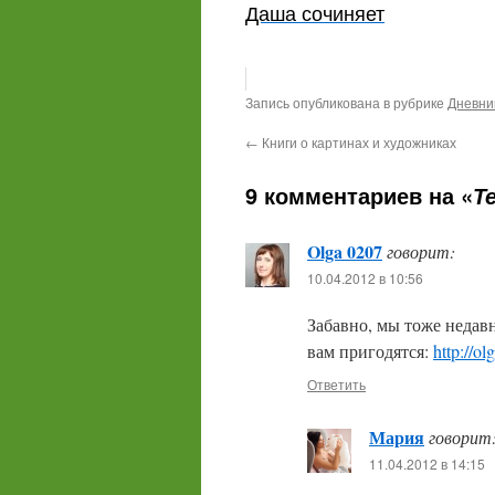
Даша сочиняет
Запись опубликована в рубрике
Дневни
←
Книги о картинах и художниках
9 комментариев на «
Т
Olga 0207
говорит:
10.04.2012 в 10:56
Забавно, мы тоже недав
вам пригодятся:
http://ol
Ответить
Мария
говорит
11.04.2012 в 14:15