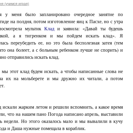
я (учимся играя)
я у меня было запланировано очередное занятие по
иде на полдня, потом изготовление яиц к Пасхе, но с утра
посмотрела мультик
Клад
и заявила: «Давай ты будешь
шкой, а я тигренком и мы пойдем искать клад». Я
лась переубедить ее, но это была бесполезная затея (тем
что она болеет, а с больным ребенком лучше не спорить) и
но отправились искать клад.
 мы этот клад будем искать, а чтобы написанные слова не
ала их на мольберете и мы дружно их читали, а потом
ет.
д искали жарким летом и решили вспомнить, а какое время
ли, что на нашем пано Погода написано апрель, выставили
 недели. Но этого оказалось мало и мы вывалили в кучу
года и Даша нужные помещала в кораблик.