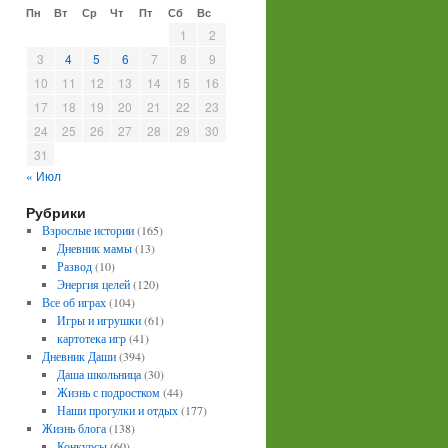
Пн
Вт
Ср
Чт
Пт
Сб
Вс
1
2
3
4
5
6
7
8
9
10
11
12
13
14
15
16
17
18
19
20
21
22
23
24
25
26
27
28
29
30
31
« Июл
Рубрики
Взрослые истории
(165)
Дневник мамы
(13)
Развод
(10)
Энергия целей
(120)
Все об играх
(104)
Игры и игрушки
(61)
картотека игр
(41)
Дневник Даши
(394)
Даша школьница
(30)
Жизнь с подростком
(44)
Наши прогулки и отдых
(177)
Жизнь блога
(138)
Конкурсы
(60)