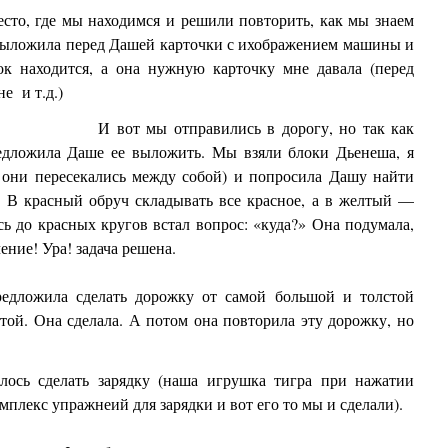
сто, где мы находимся и решили повторить, как мы знаем
 выложила перед Дашей карточки с ихображением машины и
нок находится, а она нужную карточку мне давала (перед
е и т.д.)
И вот мы отправились в дорогу, но так как
редложила Даше ее выложить. Мы взяли блоки Дьенеша, я
ы они пересекались между собой) и попросила Дашу найти
 В красный обруч складывать все красное, а в желтый —
ь до красных кругов встал вопрос: «куда?» Она подумала,
ение! Ура! задача решена.
редложила сделать дорожку от самой большой и толстой
той. Она сделала. А потом она повторила эту дорожку, но
лось сделать зарядку (наша игрушка тигра при нажатии
мплекс упражнеий для зарядки и вот его то мы и сделали).