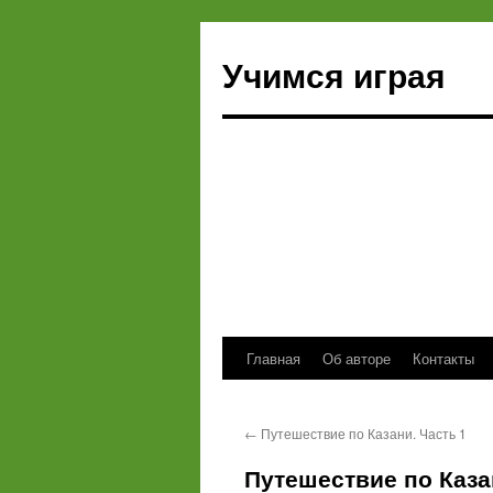
Учимся играя
Главная
Об авторе
Контакты
Перейти
к
←
Путешествие по Казани. Часть 1
содержимому
Путешествие по Каза