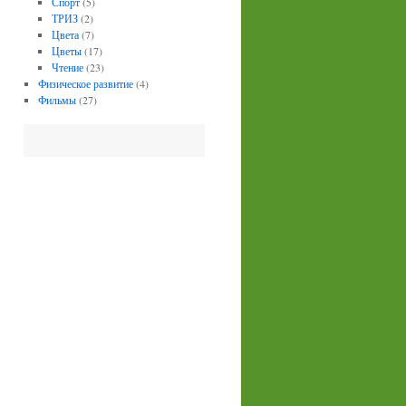
Спорт
(5)
ТРИЗ
(2)
Цвета
(7)
Цветы
(17)
Чтение
(23)
Физическое развитие
(4)
Фильмы
(27)