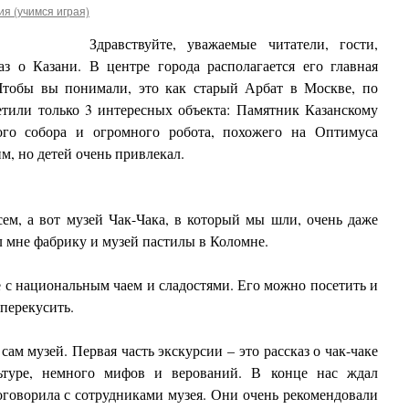
я (учимся играя)
Здравствуйте, уважаемые читатели, гости,
аз о Казани. В центре города располагается его главная
Чтобы вы понимали, это как старый Арбат в Москве, по
етили только 3 интересных объекта: Памятник Казанскому
кого собора и огромного робота, похожего на Оптимуса
, но детей очень привлекал.
ем, а вот музей Чак-Чака, в который мы шли, очень даже
л мне фабрику и музей пастилы в Коломне.
е с национальным чаем и сладостями. Его можно посетить и
 перекусить.
ам музей. Первая часть экскурсии – это рассказ о чак-чаке
ьтуре, немного мифов и верований. В конце нас ждал
оговорила с сотрудниками музея. Они очень рекомендовали