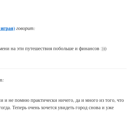
 играя)
говорит:
ени на эти путешествия побольше и финансов :)))
т:
и и не помню практически ничего, да и много из того, что
огда. Теперь очень хочется увидеть город снова и уже