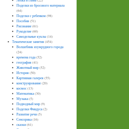
Лепка и глина
(22)
Поделки из бросового материала
(64)
Поделки с ребенком
(98)
Пособия
(51)
Рисование
(61)
Рукоделие
(60)
Самодельные куклы
(14)
Тематические занятия
(454)
Волшебник изумрудного города
(24)
времена года
(52)
география
(41)
Животный мир
(52)
История
(50)
Картинная галерея
(55)
конструирование
(20)
космос
(13)
Математика
(30)
Музыка
(5)
Подводный мир
(9)
Поделки Финдуса
(2)
Развитие речи
(5)
Сенсорика
(16)
сказки
(61)