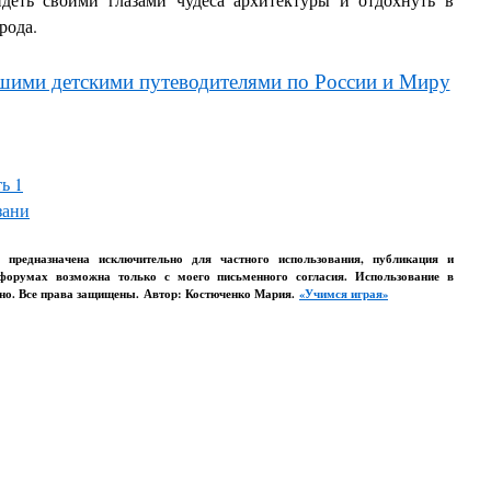
рода.
ашими детскими путеводителями по России и Миру
ь 1
зани
о предназначена исключительно для частного использования, публикация и
 форумах возможна только с моего письменного согласия. Использование в
ено. Все права защищены. Автор: Костюченко Мария.
«Учимся играя»