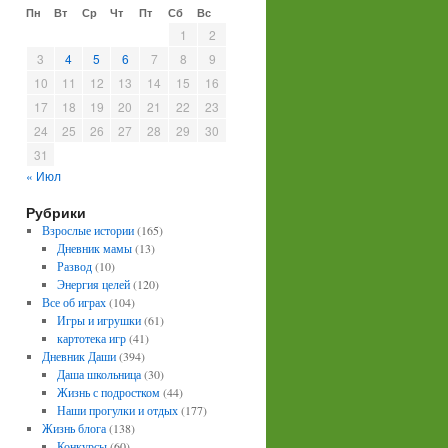
Пн
Вт
Ср
Чт
Пт
Сб
Вс
1
2
3
4
5
6
7
8
9
10
11
12
13
14
15
16
17
18
19
20
21
22
23
24
25
26
27
28
29
30
31
« Июл
Рубрики
Взрослые истории
(165)
Дневник мамы
(13)
Развод
(10)
Энергия целей
(120)
Все об играх
(104)
Игры и игрушки
(61)
картотека игр
(41)
Дневник Даши
(394)
Даша школьница
(30)
Жизнь с подростком
(44)
Наши прогулки и отдых
(177)
Жизнь блога
(138)
Конкурсы
(60)