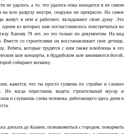
и не удалось, а то, что удалось пока находится в не самом
 на всю разруху внутри, снаружи он прекрасен. Но самое
люди живут в нем и работают, вкладывают свою душу. Это
С одним из которых нам посчастливилось повстречаться во
гизу Ханову 78 лет, но это только по документам. На вид
. Вместе со строителями он восстанавливает свое детище,
у. Ребята, которые трудятся с ним также влюблены в это
ческом зале концерты, в буддийском зале занимаются йогой,
которой собирают мозаику.
ия, кажется, что ты просто гуляешь по стройке и сложно
е. Но когда перестаешь видеть строительный мусор и
лаза и слушаешь слова человека, работающего здесь днем и
еста.
ось доехать до Казани, познакомиться с городом, покормить
видеть своими глазами чудеса архитектуры и отдохнуть в