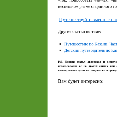
неспешном ритме старинного го
Путешествуйте вместе с н
Другие статьи по теме:
Путешествие по Казани. Част
Детский путеводитель по Ка
P.S. Данная статья авторская и всецел
использование ее на других сайтах или
коммерческих целях категорически запрещ
Вам будет интересно: