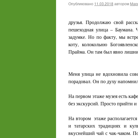
Опубликовано
11.03.2018
автором
Мари
друзья. Продолжаю свой расск
пешеходная улица – Баумана. 
задумке. Но по факту, мы встр
коту, колокольню Богоявленс
Прайма. Он там был явно лишним
Меня улица не вдохновила совс
порадовал. Он по духу напомни
На первом этаже музея есть каф
без экскурсий. Просто прийти и
На втором этаже располагается с
и татарских традициях и кул
вкуснейший чай с чак-чаком. П