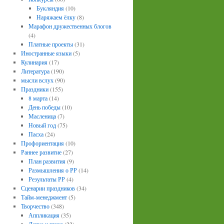
Букляндия
(10)
Наряжаем ёлку
(8)
Марафон дружественных блогов
(4)
Платные проекты
(31)
Иностранные языки
(5)
Кулинария
(17)
Литература
(190)
мысли вслух
(90)
Праздники
(155)
8 марта
(14)
День победы
(10)
Масленица
(7)
Новый год
(75)
Пасха
(24)
Профориентация
(10)
Раннее развитие
(27)
План развития
(9)
Размышления о РР
(14)
Результаты РР
(4)
Сценарии праздников
(34)
Тайм-менеджмент
(5)
Творчество
(348)
Аппликация
(35)