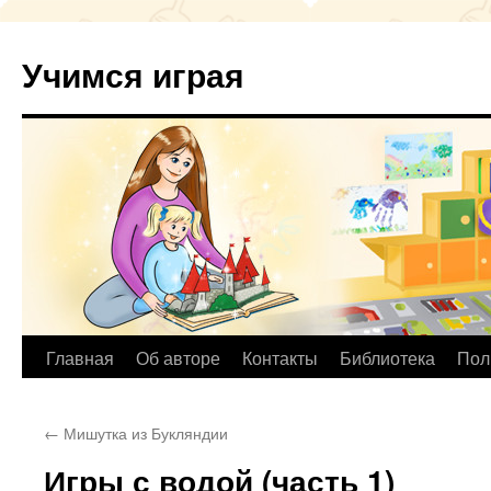
Учимся играя
Перейти
Главная
Об авторе
Контакты
Библиотека
Пол
к
←
Мишутка из Букляндии
содержимому
Игры с водой (часть 1)