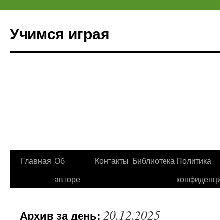
Учимся играя
Перейти
Главная
Об
Контакты
Библиотека
Политика
к
авторе
конфиденци
содержимому
20.12.2025
Архив за день: