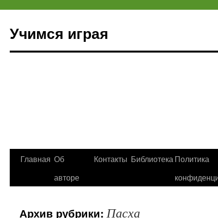
Учимся играя
Перейти
Главная
Об
Контакты
Библиотека
Политика
к
авторе
конфиденци
содержимому
Пасха
Архив рубрики: