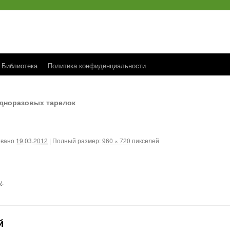
Библиотека
Политика конфиденциальности
одноразовых тарелок
овано
19.03.2012
|
Полный размер:
960 × 720
пикселей
у
.
й