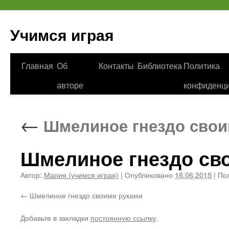
Учимся играя
Перейти
Главная
Об
Контакты
Библиотека
Политика
к
авторе
конфиденци
содержимому
←
Шмелиное гнездо свои
Шмелиное гнездо св
Автор:
Мария (учимся играя)
|
Опубликовано
16.06.2015
|
Пол
Шмелиное гнездо своими руками
Добавьте в закладки
постоянную ссылку
.