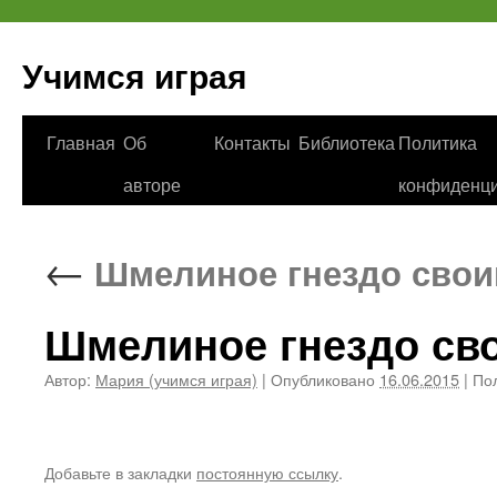
Учимся играя
Перейти
Главная
Об
Контакты
Библиотека
Политика
к
авторе
конфиденци
содержимому
←
Шмелиное гнездо свои
Шмелиное гнездо св
Автор:
Мария (учимся играя)
|
Опубликовано
16.06.2015
|
Пол
Добавьте в закладки
постоянную ссылку
.