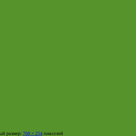
й размер:
768 × 254
пикселей