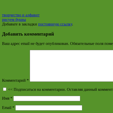
творчество и алфавит
рисуем буквы
Добавьте в закладки
постоянную ссылку
.
Добавить комментарий
Ваш адрес email не будет опубликован.
Обязательные поля пом
Комментарий
*
<< Подписаться на комментарии. Оставляя данный коммент
Имя
*
Email
*