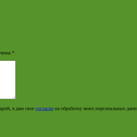
ечены
*
арий, я даю свое
согласие
на обработку моих персональных дан