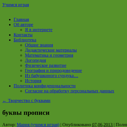
Учимся играя
Перейти
Главная
к
Об авторе
содержимому
Я в интернете
Контакты
Библиотека
Общие знания
Дидактические материалы
Математика и геометрия
Логопедия
Физическое развитие
География и природоведение
Из бабушкиного сундука…
История
Политика конфиденциальности
Согласие на обработку персональных данных
←
Творчество с буквами
буквы прописи
Автор:
Мария (учимся играя)
|
Опубликовано
07.06.2013
|
Полны