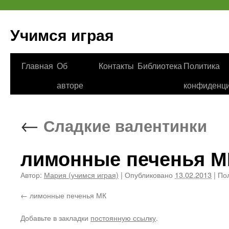
Учимся играя
Перейти
Главная
Об
Контакты
Библиотека
Политика
к
авторе
конфиденци
содержимому
←
Сладкие валентинки
лимонные печенья М
Автор:
Мария (учимся играя)
|
Опубликовано
13.02.2013
|
Пол
лимонные печенья МК
Добавьте в закладки
постоянную ссылку
.