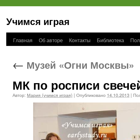
Учимся играя
Перейти
Главная
Об авторе
Контакты
Библиотека
Пол
к
←
Музей «Огни Москвы»
содержимому
МК по росписи свече
Автор:
Мария (учимся играя)
|
Опубликовано
14.10.2013
|
Пол