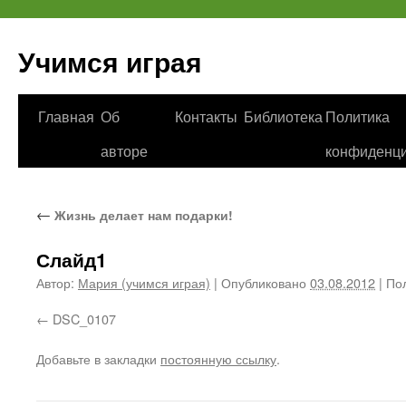
Учимся играя
Перейти
Главная
Об
Контакты
Библиотека
Политика
к
авторе
конфиденци
содержимому
←
Жизнь делает нам подарки!
Слайд1
Автор:
Мария (учимся играя)
|
Опубликовано
03.08.2012
|
Пол
DSC_0107
Добавьте в закладки
постоянную ссылку
.