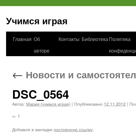
Учимся играя
Перейти
Главная
Об
Контакты
Библиотека
Политика
к
авторе
конфиденци
содержимому
←
Новости и самостоятел
DSC_0564
Автор:
Мария (учимся играя)
|
Опубликовано
12.11.2012
|
Пол
1
Добавьте в закладки
постоянную ссылку
.