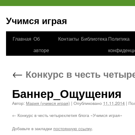
Учимся играя
Перейти
Главная
Об
Контакты
Библиотека
Политика
к
авторе
конфиденци
содержимому
←
Конкурс в честь четыр
Баннер_Ощущения
Автор:
Мария (учимся играя)
|
Опубликовано
11.11.2014
|
Пол
Конкурс в честь четырехлетия блога «Учимся играя»
Добавьте в закладки
постоянную ссылку
.