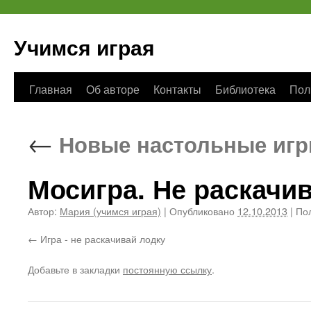
Учимся играя
Перейти
Главная
Об авторе
Контакты
Библиотека
Пол
к
←
Новые настольные иг
содержимому
Мосигра. Не раскачи
Автор:
Мария (учимся играя)
|
Опубликовано
12.10.2013
|
Пол
Игра - не раскачивай лодку
Добавьте в закладки
постоянную ссылку
.