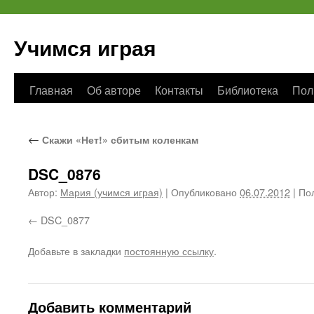
Учимся играя
Перейти
Главная
Об авторе
Контакты
Библиотека
Пол
к
←
Скажи «Нет!» сбитым коленкам
содержимому
DSC_0876
Автор:
Мария (учимся играя)
|
Опубликовано
06.07.2012
|
Пол
DSC_0877
Добавьте в закладки
постоянную ссылку
.
Добавить комментарий