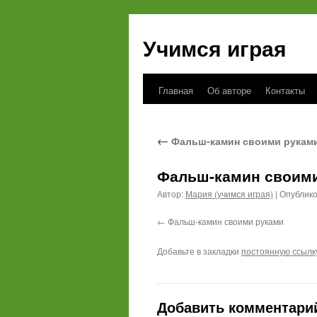
Учимся играя
Главная
Об авторе
Контакты
Перейти
к
←
Фальш-камин своими рукам
содержимому
Фальш-камин своим
Автор:
Мария (учимся играя)
|
Опублик
Фальш-камин своими руками
Добавьте в закладки
постоянную ссылк
Добавить комментари