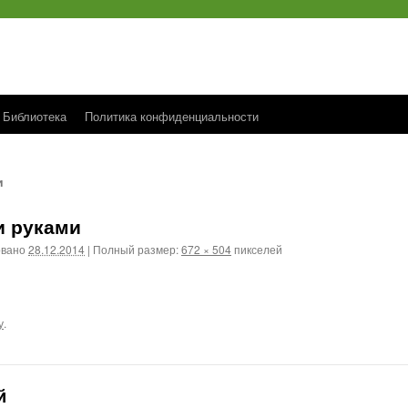
Библиотека
Политика конфиденциальности
и
и руками
овано
28.12.2014
|
Полный размер:
672 × 504
пикселей
у
.
й