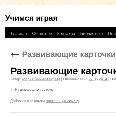
Учимся играя
Перейти
Главная
Об авторе
Контакты
Библиотека
Пол
к
←
Развивающие карточки
содержимому
Развивающие карточ
Автор:
Мария (учимся играя)
|
Опубликовано
27.06.2014
|
Пол
Развивающие карточки
Добавьте в закладки
постоянную ссылку
.