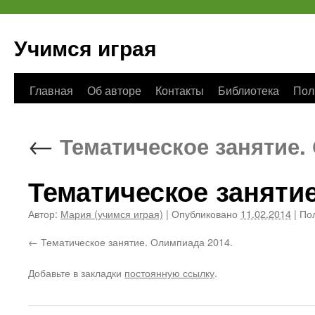
Учимся играя
Перейти
Главная
Об авторе
Контакты
Библиотека
Пол
к
←
Тематическое занятие. 
содержимому
Тематическое заняти
Автор:
Мария (учимся играя)
|
Опубликовано
11.02.2014
|
Пол
Тематическое занятие. Олимпиада 2014.
Добавьте в закладки
постоянную ссылку
.