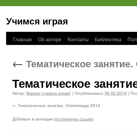
Учимся играя
Перейти
Главная
Об авторе
Контакты
Библиотека
Пол
к
←
Тематическое занятие. 
содержимому
Тематическое заняти
Автор:
Мария (учимся играя)
|
Опубликовано
06.02.2014
|
Пол
Тематическое занятие. Олимпиада 2014
Добавьте в закладки
постоянную ссылку
.