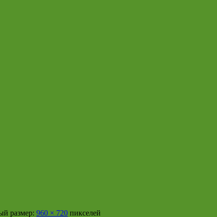
й размер:
960 × 720
пикселей