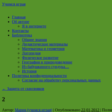
Учимся играя
Перейти
Главная
к
Об авторе
содержимому
Я в интернете
Контакты
Библиотека
Общие знания
Дидактические материалы
Математика и геометрия
Логопедия
Физическое развитие
География и природоведение
Из бабушкиного сундука…
История
Политика конфиденциальности
Согласие на обработку персональных данных
←
Защита от сквозняков
2
Автор:
Мария (учимся играя)
|
Опубликовано
22.01.2012
|
Полны