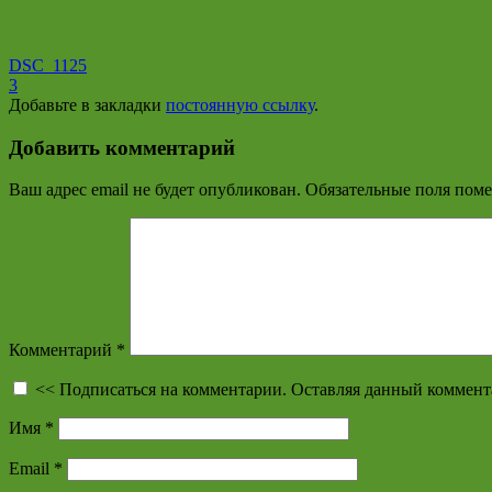
DSC_1125
3
Добавьте в закладки
постоянную ссылку
.
Добавить комментарий
Ваш адрес email не будет опубликован.
Обязательные поля пом
Комментарий
*
<< Подписаться на комментарии. Оставляя данный коммент
Имя
*
Email
*