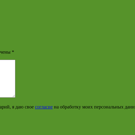
ечены
*
арий, я даю свое
согласие
на обработку моих персональных дан