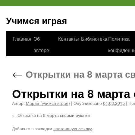
Учимся играя
Перейти
Главная
Об
Контакты
Библиотека
Политика
к
авторе
конфиденци
содержимому
←
Открытки на 8 марта с
Открытки на 8 марта
Автор:
Мария (учимся играя)
|
Опубликовано
04.03.2015
|
Пол
Открытки на 8 марта своими руками
Добавьте в закладки
постоянную ссылку
.