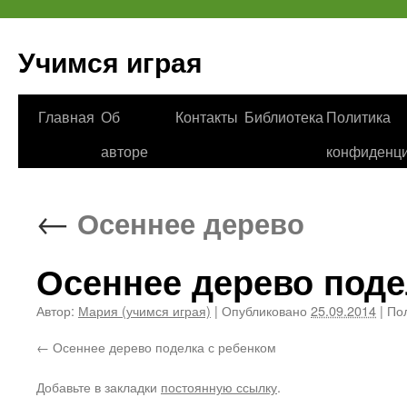
Учимся играя
Перейти
Главная
Об
Контакты
Библиотека
Политика
к
авторе
конфиденци
содержимому
←
Осеннее дерево
Осеннее дерево поде
Автор:
Мария (учимся играя)
|
Опубликовано
25.09.2014
|
Пол
Осеннее дерево поделка с ребенком
Добавьте в закладки
постоянную ссылку
.