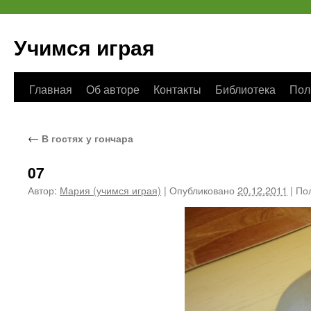
Учимся играя
Перейти
Главная
Об авторе
Контакты
Библиотека
Пол
к
←
В гостях у гончара
содержимому
07
Автор:
Мария (учимся играя)
|
Опубликовано
20.12.2011
|
Пол