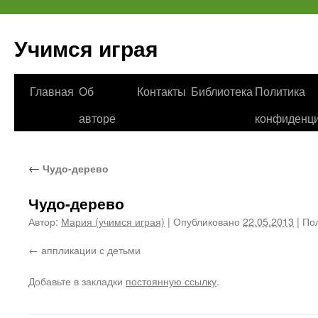
Учимся играя
Перейти
Главная
Об
Контакты
Библиотека
Политика
к
авторе
конфиденци
содержимому
←
Чудо-дерево
Чудо-дерево
Автор:
Мария (учимся играя)
|
Опубликовано
22.05.2013
|
Пол
аппликации с детьми
Добавьте в закладки
постоянную ссылку
.