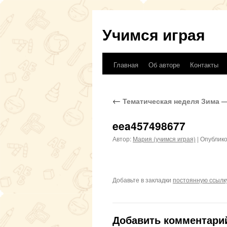
Учимся играя
Главная
Об авторе
Контакты
Перейти
к
←
Тематическая неделя Зима 
содержимому
eea457498677
Автор:
Мария (учимся играя)
|
Опублик
Добавьте в закладки
постоянную ссылк
Добавить комментари