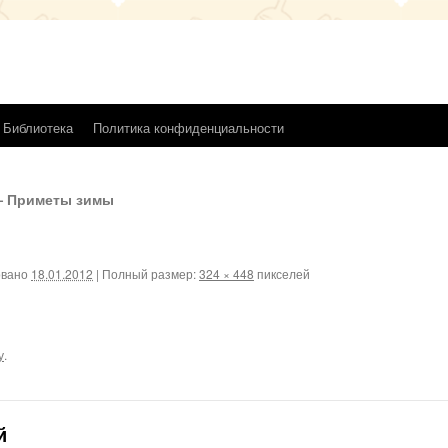
Библиотека
Политика конфиденциальности
— Приметы зимы
овано
18.01.2012
|
Полный размер:
324 × 448
пикселей
у
.
й