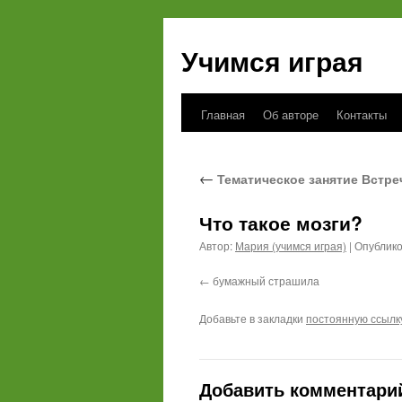
Учимся играя
Главная
Об авторе
Контакты
Перейти
к
←
Тематическое занятие Встре
содержимому
Что такое мозги?
Автор:
Мария (учимся играя)
|
Опублик
бумажный страшила
Добавьте в закладки
постоянную ссылк
Добавить комментари