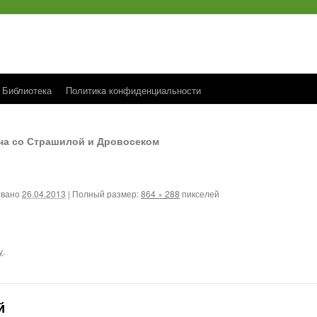
Библиотека
Политика конфиденциальности
ча со Страшилой и Дровосеком
овано
26.04.2013
|
Полный размер:
864 × 288
пикселей
у
.
й