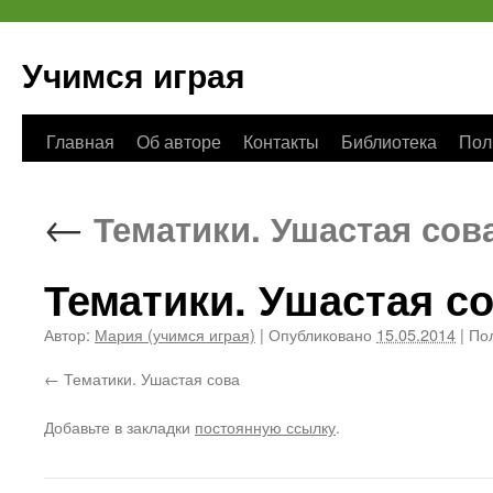
Учимся играя
Перейти
Главная
Об авторе
Контакты
Библиотека
Пол
к
←
Тематики. Ушастая сов
содержимому
Тематики. Ушастая с
Автор:
Мария (учимся играя)
|
Опубликовано
15.05.2014
|
Пол
Тематики. Ушастая сова
Добавьте в закладки
постоянную ссылку
.