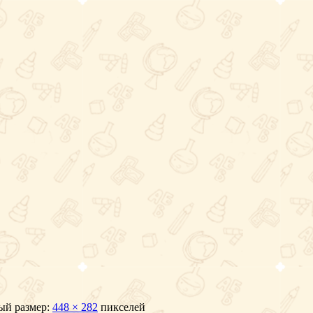
й размер:
448 × 282
пикселей