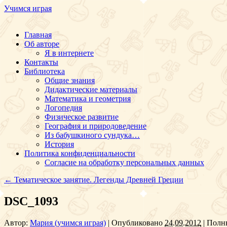
Учимся играя
Перейти
Главная
к
Об авторе
содержимому
Я в интернете
Контакты
Библиотека
Общие знания
Дидактические материалы
Математика и геометрия
Логопедия
Физическое развитие
География и природоведение
Из бабушкиного сундука…
История
Политика конфиденциальности
Согласие на обработку персональных данных
←
Тематическое занятие. Легенды Древней Греции
DSC_1093
Автор:
Мария (учимся играя)
|
Опубликовано
24.09.2012
|
Полны