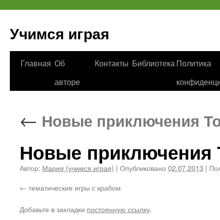
Учимся играя
Перейти
Главная
Об
Контакты
Библиотека
Политика
к
авторе
конфиденци
содержимому
←
Новые приключения Том
Новые приключения Т
Автор:
Мария (учимся играя)
|
Опубликовано
02.07.2013
|
Пол
тематические игры с крабом
Добавьте в закладки
постоянную ссылку
.