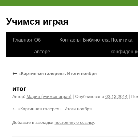
Учимся играя
Перейти
Главная
Об
Контакты
Библиотека
Политика
к
авторе
конфиденци
содержимому
←
«Картинная галерея». Итоги ноября
итог
Автор:
Мария (учимся играя)
|
Опубликовано
02.12.2014
|
Пол
«Картинная галерея». Итоги ноября
Добавьте в закладки
постоянную ссылку
.