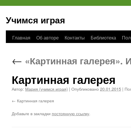
Учимся играя
Перейти
Главная
Об авторе
Контакты
Библиотека
Пол
к
←
«Картинная галерея». 
содержимому
Картинная галерея
Автор:
Мария (учимся играя)
|
Опубликовано
20.01.2015
|
Пол
Картинная галерея
Добавьте в закладки
постоянную ссылку
.