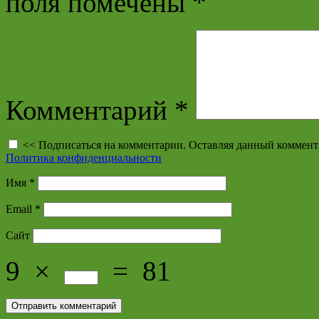
поля помечены
*
Комментарий
*
<< Подписаться на комментарии. Оставляя данный коммент
Политика конфиденциальности
Имя
*
Email
*
Сайт
9
×
=
81