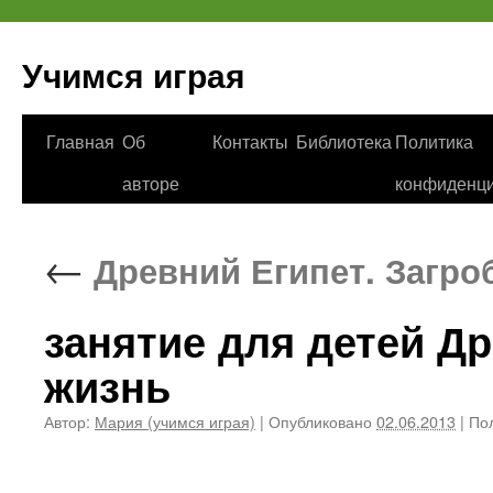
Учимся играя
Перейти
Главная
Об
Контакты
Библиотека
Политика
к
авторе
конфиденци
содержимому
←
Древний Египет. Загро
занятие для детей Др
жизнь
Автор:
Мария (учимся играя)
|
Опубликовано
02.06.2013
|
Пол