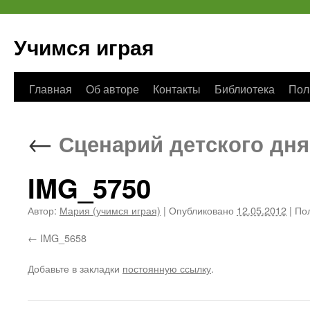
Учимся играя
Перейти
Главная
Об авторе
Контакты
Библиотека
Пол
к
←
Сценарий детского дня
содержимому
IMG_5750
Автор:
Мария (учимся играя)
|
Опубликовано
12.05.2012
|
Пол
IMG_5658
Добавьте в закладки
постоянную ссылку
.