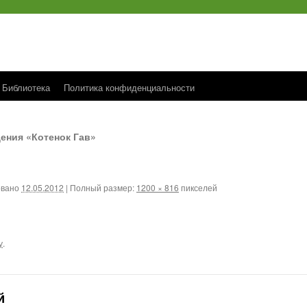
Библиотека
Политика конфиденциальности
ения «Котенок Гав»
овано
12.05.2012
|
Полный размер:
1200 × 816
пикселей
у
.
й