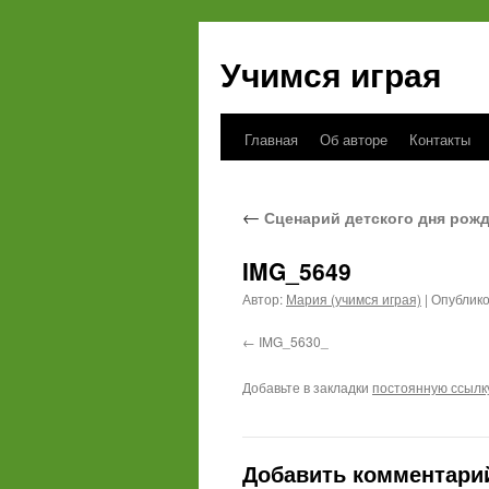
Учимся играя
Главная
Об авторе
Контакты
Перейти
к
←
Сценарий детского дня рожд
содержимому
IMG_5649
Автор:
Мария (учимся играя)
|
Опублик
IMG_5630_
Добавьте в закладки
постоянную ссылк
Добавить комментари