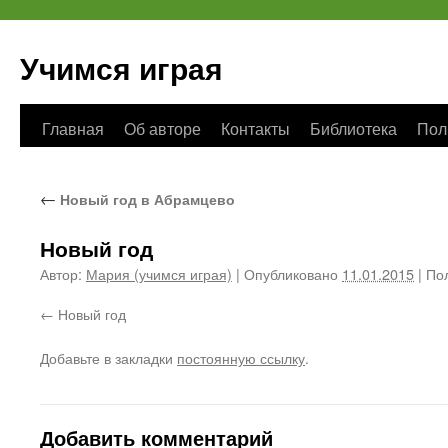
Учимся играя
Перейти
Главная
Об авторе
Контакты
Библиотека
Пол
к
←
Новый год в Абрамцево
содержимому
Новый год
Автор:
Мария (учимся играя)
|
Опубликовано
11.01.2015
|
Пол
Новый год
Добавьте в закладки
постоянную ссылку
.
Добавить комментарий