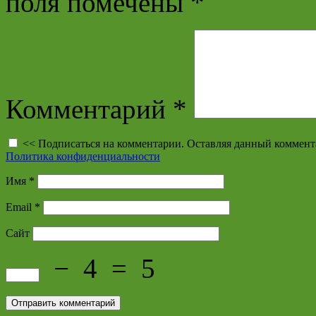
поля помечены
*
Комментарий
*
<< Подписаться на комментарии. Оставляя данный коммент
Политика конфиденциальности
Имя
*
Email
*
Сайт
−
4
=
5