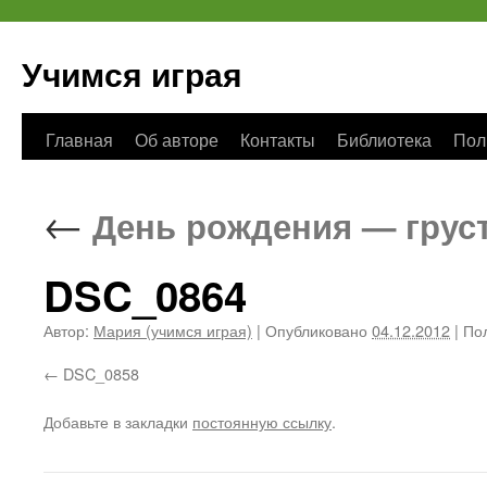
Учимся играя
Перейти
Главная
Об авторе
Контакты
Библиотека
Пол
к
←
День рождения — грус
содержимому
DSC_0864
Автор:
Мария (учимся играя)
|
Опубликовано
04.12.2012
|
Пол
DSC_0858
Добавьте в закладки
постоянную ссылку
.