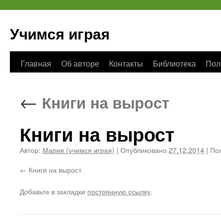
Учимся играя
Перейти
Главная
Об авторе
Контакты
Библиотека
Пол
к
←
Книги на вырост
содержимому
Книги на вырост
Автор:
Мария (учимся играя)
|
Опубликовано
27.12.2014
|
Пол
Книги на вырост
Добавьте в закладки
постоянную ссылку
.