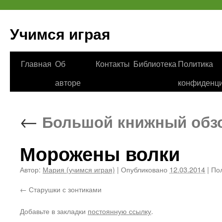
Учимся играя
Перейти
Главная
Об
Контакты
Библиотека
Политика
к
авторе
конфиденци
содержимому
←
Большой книжный обз
Морожены волки
Автор:
Мария (учимся играя)
|
Опубликовано
12.03.2014
|
Пол
Старушки с зонтиками
Добавьте в закладки
постоянную ссылку
.