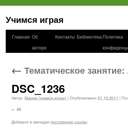
Учимся играя
Перейти
Главная
Об
Контакты
Библиотека
Политика
к
авторе
конфиденци
содержимому
←
Тематическое занятие:
DSC_1236
Автор:
Мария (учимся играя)
|
Опубликовано
21.10.2011
|
Пол
98
Добавьте в закладки
постоянную ссылку
.