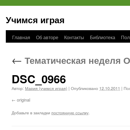
Учимся играя
Перейти
Главная
Об авторе
Контакты
Библиотека
Пол
к
←
Тематическая неделя О
содержимому
DSC_0966
Автор:
Мария (учимся играя)
|
Опубликовано
12.10.2011
|
Пол
original
Добавьте в закладки
постоянную ссылку
.