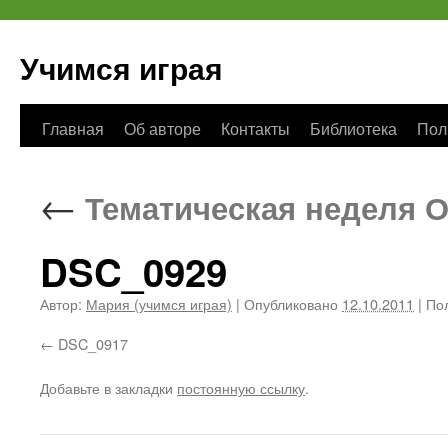
Учимся играя
Перейти
Главная
Об авторе
Контакты
Библиотека
Пол
к
←
Тематическая неделя О
содержимому
DSC_0929
Автор:
Мария (учимся играя)
|
Опубликовано
12.10.2011
|
Пол
DSC_0917
Добавьте в закладки
постоянную ссылку
.