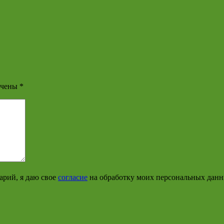
ечены
*
арий, я даю свое
согласие
на обработку моих персональных дан