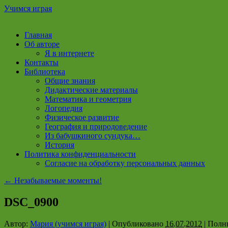
Учимся играя
Перейти
Главная
к
Об авторе
содержимому
Я в интернете
Контакты
Библиотека
Общие знания
Дидактические материалы
Математика и геометрия
Логопедия
Физическое развитие
География и природоведение
Из бабушкиного сундука…
История
Политика конфиденциальности
Согласие на обработку персональных данных
←
Незабываемые моменты!
DSC_0900
Автор:
Мария (учимся играя)
|
Опубликовано
16.07.2012
|
Полны