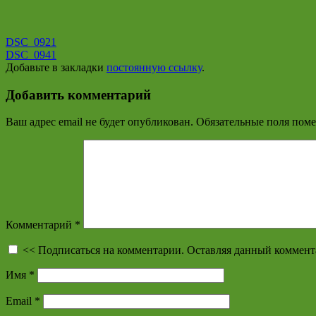
DSC_0921
DSC_0941
Добавьте в закладки
постоянную ссылку
.
Добавить комментарий
Ваш адрес email не будет опубликован.
Обязательные поля пом
Комментарий
*
<< Подписаться на комментарии. Оставляя данный коммент
Имя
*
Email
*