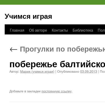
Учимся играя
Перейти
Главная
Об авторе
Контакты
Библиотека
Пол
к
←
Прогулки по побережь
содержимому
побережье балтийско
Автор:
Мария (учимся играя)
|
Опубликовано
03.09.2013
|
Пол
Добавьте в закладки
постоянную ссылку
.