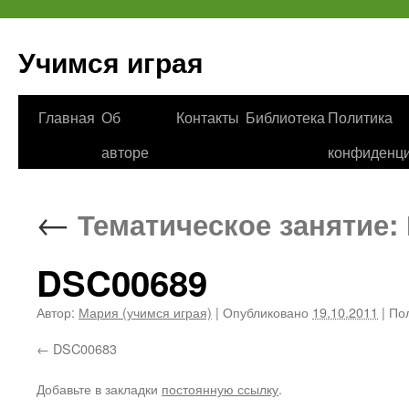
Учимся играя
Перейти
Главная
Об
Контакты
Библиотека
Политика
к
авторе
конфиденци
содержимому
←
Тематическое занятие:
DSC00689
Автор:
Мария (учимся играя)
|
Опубликовано
19.10.2011
|
Пол
DSC00683
Добавьте в закладки
постоянную ссылку
.