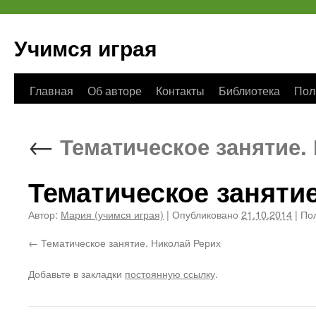
Учимся играя
Перейти
Главная
Об авторе
Контакты
Библиотека
Пол
к
←
Тематическое занятие.
содержимому
Тематическое заняти
Автор:
Мария (учимся играя)
|
Опубликовано
21.10.2014
|
Пол
Тематическое занятие. Николай Рерих
Добавьте в закладки
постоянную ссылку
.